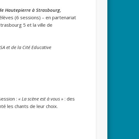
de Hautepierre à Strasbourg
,
lèves (6 sessions) – en partenariat
trasbourg 5 et la ville de
ISA
et de la Cité Educative
session :
« La scène est à vous »
: des
té les chants de leur choix.