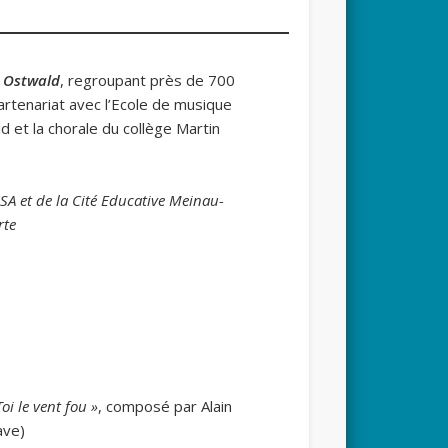
à Ostwald
, regroupant près de 700
artenariat avec l’Ecole de musique
ld et la chorale du collège Martin
ISA
et de la Cité Educative
Meinau-
rte
Toi le vent fou »
, composé par Alain
ave)