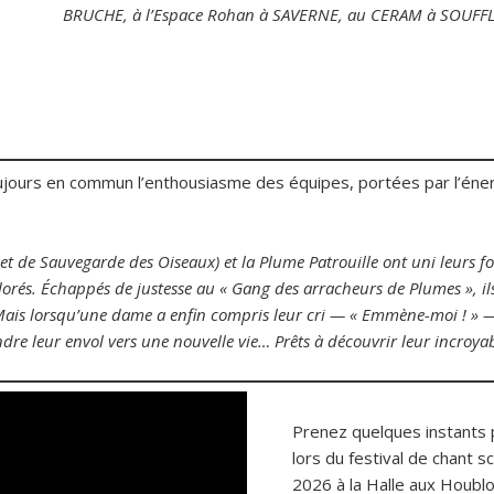
BRUCHE, à l’Espace Rohan à SAVERNE, au CERAM à SOUF
jours en commun l’enthousiasme des équipes, portées par l’éner
et de Sauvegarde des Oiseaux) et la Plume Patrouille ont uni leurs
lorés. Échappés de justesse au « Gang des arracheurs de Plumes », ils
ais lorsqu’une dame a enfin compris leur cri — « Emmène-moi ! » —
ndre leur envol vers une nouvelle vie… Prêts à découvrir leur incroya
Prenez quelques instants 
lors du festival de chant sc
2026 à la Halle aux Houbl