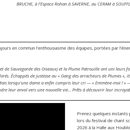
BRUCHE, à l’Espace Rohan à SAVERNE, au CERAM à SOUF
jours en commun l’enthousiasme des équipes, portées par l’éner
et de Sauvegarde des Oiseaux) et la Plume Patrouille ont uni leurs
lorés. Échappés de justesse au « Gang des arracheurs de Plumes », ils
ais lorsqu’une dame a enfin compris leur cri — « Emmène-moi ! » —
ndre leur envol vers une nouvelle vie… Prêts à découvrir leur incroya
Prenez quelques instants 
lors du festival de chant sc
2026 à la Halle aux Houbl