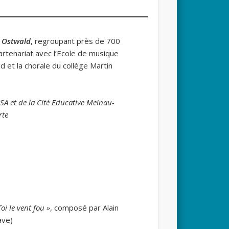
à Ostwald
, regroupant près de 700
artenariat avec l’Ecole de musique
ld et la chorale du collège Martin
ISA
et de la Cité Educative
Meinau-
rte
Toi le vent fou »
, composé par Alain
ave)