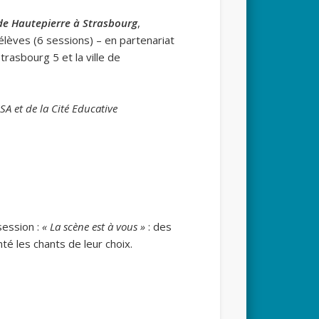
de Hautepierre à Strasbourg
,
lèves (6 sessions) – en partenariat
trasbourg 5 et la ville de
ISA
et de la Cité Educative
session :
« La scène est à vous »
: des
té les chants de leur choix.