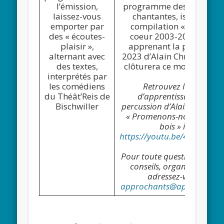
l’émission,
programme des rencontr
laissez-vous
chantantes, issus de la
emporter par
compilation « Coups de
des « écoutes-
coeur 2003-2023 » et e
plaisir »,
apprenant la percussio
alternant avec
2023 d’Alain Christophe q
des textes,
clôturera ce moment festi
interprétés par
les comédiens
Retrouvez la vidéo
du Théât’Reis de
d’apprentissage de la
Bischwiller
percussion d’Alain Christo
« Promenons-nous dans l
bois » ici :
https://youtu.be/4OYRNg6f
Pour toute question (matéri
conseils, organisation,…)
adressez-vous à
approchants@approchants