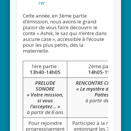
rer
Cette année, en 3ème partie
d’émission, nous avons le grand
plaisir de vous faire découvrir le
conte « Ashik, le saz qui n’entre dans
aucune case », accessible à l’écoute
pour les plus petits, dès la
maternelle.
1ère partie :
2ème partie :
13h40-14h05
14h05-15h05
PRELUDE
RENCONTRE CHANTANT
SONORE
« Le mystère de Bas-Les-
« Votre mission,
Pattes »
si vous
à partir de 6 ans
l’acceptez… »
à partir de 6 ans
Pour rejoindre
Participez à la rencontre 
progressivement
entonnant les 7 chants a