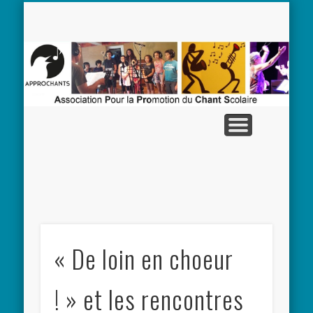
ADHÉRER À L’ASSOCIATION
LES RENCONTRES
LES RÉPERTOIRES
NOUS TROUVER
L’ASSOCIATION
COMMANDER
RESSOURCES
AP
« De loin en choeur
! » et les rencontres