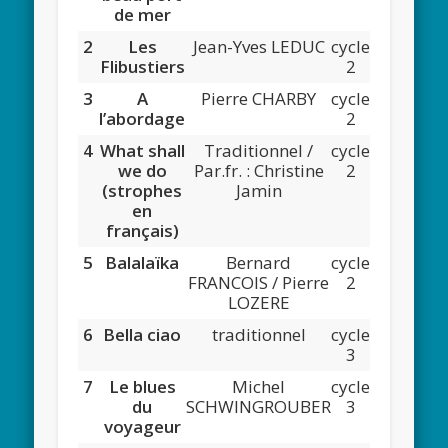
de mer
2
Les
Jean-Yves LEDUC
cycle
Flibustiers
2
3
A
Pierre CHARBY
cycle
l’abordage
2
4
What shall
Traditionnel /
cycle
we do
Par.fr. : Christine
2
(strophes
Jamin
en
français)
5
Balalaïka
Bernard
cycle
FRANCOIS / Pierre
2
LOZERE
6
Bella ciao
traditionnel
cycle
3
7
Le blues
Michel
cycle
du
SCHWINGROUBER
3
voyageur