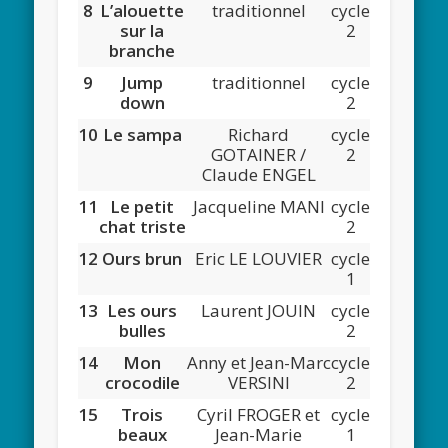
8
L’alouette
traditionnel
cycle
sur la
2
branche
9
Jump
traditionnel
cycle
down
2
10
Le sampa
Richard
cycle
GOTAINER /
2
Claude ENGEL
11
Le petit
Jacqueline MANI
cycle
chat triste
2
12
Ours brun
Eric LE LOUVIER
cycle
1
13
Les ours
Laurent JOUIN
cycle
bulles
2
14
Mon
Anny et Jean-Marc
cycle
crocodile
VERSINI
2
15
Trois
Cyril FROGER et
cycle
beaux
Jean-Marie
1