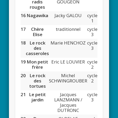
radis
GOUGEON
rouges
16
Nagawika
Jacky GALOU
cycle
1
17
Chère
traditionnel
cycle
Elise
3
18
Le rock
Marie HENCHOZ
cycle
des
3
casseroles
19
Mon petit
Eric LE LOUVIER
cycle
frère
2
20
Le rock
Michel
cycle
des
SCHWINGROUBER
2
tortues
21
Le petit
Jacques
cycle
jardin
LANZMANN /
3
Jacques
DUTRONC