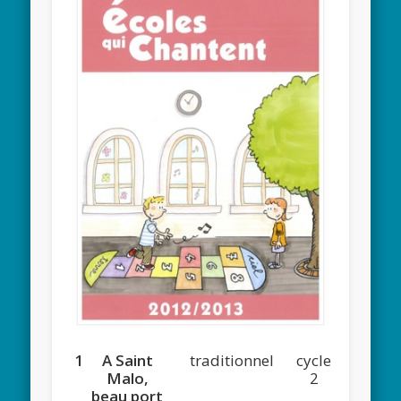
1
A Saint
traditionnel
cycle
Malo,
2
beau port